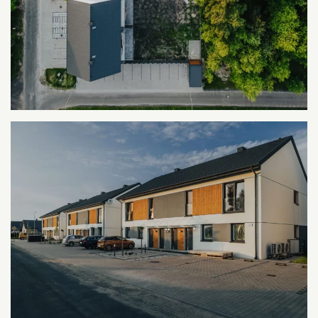
START
O FIRMIE
AKTUALNE
ZREALIZOWANE
KONTAKT