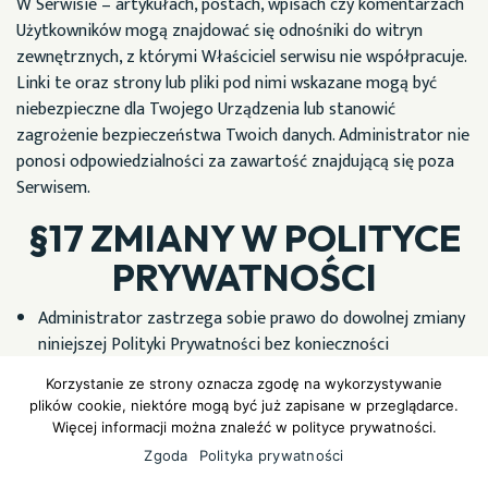
W Serwisie – artykułach, postach, wpisach czy komentarzach
Użytkowników mogą znajdować się odnośniki do witryn
zewnętrznych, z którymi Właściciel serwisu nie współpracuje.
Linki te oraz strony lub pliki pod nimi wskazane mogą być
niebezpieczne dla Twojego Urządzenia lub stanowić
zagrożenie bezpieczeństwa Twoich danych. Administrator nie
ponosi odpowiedzialności za zawartość znajdującą się poza
Serwisem.
§17 ZMIANY W POLITYCE
PRYWATNOŚCI
Administrator zastrzega sobie prawo do dowolnej zmiany
niniejszej Polityki Prywatności bez konieczności
informowania o tym Użytkowników w zakresie stosowania
Korzystanie ze strony oznacza zgodę na wykorzystywanie
i wykorzystywania danych anonimowych lub stosowania
plików cookie, niektóre mogą być już zapisane w przeglądarce.
plików Cookie.
Więcej informacji można znaleźć w polityce prywatności.
Administrator zastrzega sobie prawo do dowolnej zmiany
Zgoda
Polityka prywatności
niniejszej Polityki Prywatności w zakresie przetwarzania